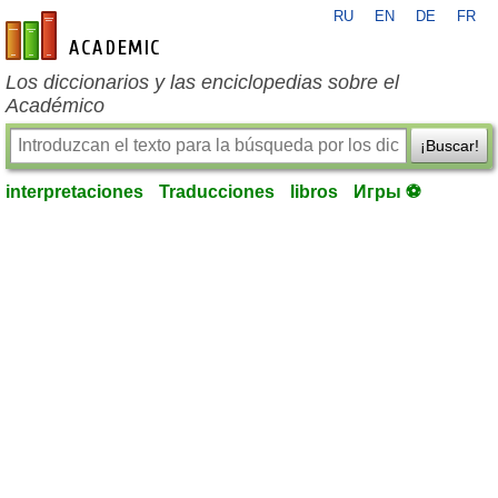
RU
EN
DE
FR
es-academic.com
Los diccionarios y las enciclopedias sobre el
Académico
¡Buscar!
interpretaciones
Traducciones
libros
Игры ⚽