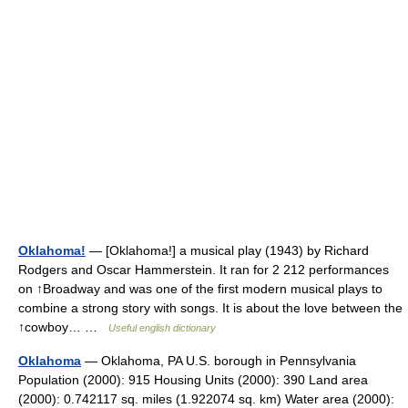
Oklahoma!
— [Oklahoma!] a musical play (1943) by Richard
Rodgers and Oscar Hammerstein. It ran for 2 212 performances
on ↑Broadway and was one of the first modern musical plays to
combine a strong story with songs. It is about the love between the
↑cowboy… …
Useful english dictionary
Oklahoma
— Oklahoma, PA U.S. borough in Pennsylvania
Population (2000): 915 Housing Units (2000): 390 Land area
(2000): 0.742117 sq. miles (1.922074 sq. km) Water area (2000):