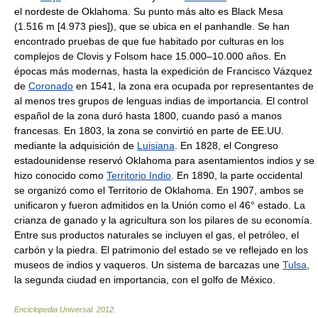
el nordeste de Oklahoma. Su punto más alto es Black Mesa
(1.516 m [4.973 pies]), que se ubica en el panhandle. Se han
encontrado pruebas de que fue habitado por culturas en los
complejos de Clovis y Folsom hace 15.000–10.000 años. En
épocas más modernas, hasta la expedición de Francisco Vázquez
de
Coronado
en 1541, la zona era ocupada por representantes de
al menos tres grupos de lenguas indias de importancia. El control
español de la zona duró hasta 1800, cuando pasó a manos
francesas. En 1803, la zona se convirtió en parte de EE.UU.
mediante la adquisición de
Luisiana
. En 1828, el Congreso
estadounidense reservó Oklahoma para asentamientos indios y se
hizo conocido como
Territorio Indio
. En 1890, la parte occidental
se organizó como el Territorio de Oklahoma. En 1907, ambos se
unificaron y fueron admitidos en la Unión como el 46° estado. La
crianza de ganado y la agricultura son los pilares de su economía.
Entre sus productos naturales se incluyen el gas, el petróleo, el
carbón y la piedra. El patrimonio del estado se ve reflejado en los
museos de indios y vaqueros. Un sistema de barcazas une
Tulsa
,
la segunda ciudad en importancia, con el golfo de México.
Enciclopedia Universal
.
2012
.