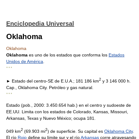
Enciclopedia Universal
Oklahoma
Oklahoma
Oklahoma
es uno de los estados que conforma los
Estados
Unidos de América
.
* * *
2
► Estado del centro-SE de E.U.A.; 181 186 km
y 3 146 000 h.
Cap., Oklahoma City. Petróleo y gas natural.
* * *
Estado (pob., 2000: 3.450.654 hab.) en el centro y sudoeste de
EE.UU. Limita con los estados de Colorado, Kansas, Missouri,
Arkansas, Texas y Nuevo México; ocupa 181.
2
2
049 km
(69.903 mi
) de superficie. Su capital es
Oklahoma City
.
El río
Rojo
define su límite sur y el río
Arkansas
corre atravesando