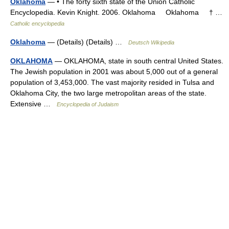
Oklahoma
— • The forty sixth state of the Union Catholic
Encyclopedia. Kevin Knight. 2006. Oklahoma Oklahoma † …
Catholic encyclopedia
Oklahoma
— (Details) (Details) …
Deutsch Wikipedia
OKLAHOMA
— OKLAHOMA, state in south central United States.
The Jewish population in 2001 was about 5,000 out of a general
population of 3,453,000. The vast majority resided in Tulsa and
Oklahoma City, the two large metropolitan areas of the state.
Extensive …
Encyclopedia of Judaism