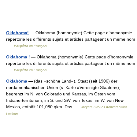
Oklahoma!
— Oklahoma (homonymie) Cette page d’homonymie
répertorie les différents sujets et articles partageant un même nom
…
Wikipédia en Français
Oklahoma !
— Oklahoma (homonymie) Cette page d’homonymie
répertorie les différents sujets et articles partageant un même nom
…
Wikipédia en Français
Oklahōma
— (das »schöne Land«), Staat (seit 1906) der
nordamerikanischen Union (s. Karte »Vereinigte Staaten«),
begrenzt im N. von Colorado und Kansas, im Osten vom
Indianerterritorium, im S. und SW. von Texas, im W. von New
Mexico, enthält 101,080 qkm. Das …
Meyers Großes Konversations-
Lexikon