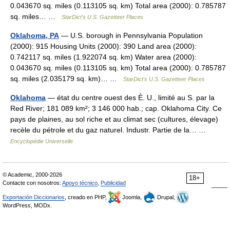
0.043670 sq. miles (0.113105 sq. km) Total area (2000): 0.785787
sq. miles… …
StarDict's U.S. Gazetteer Places
Oklahoma, PA
— U.S. borough in Pennsylvania Population
(2000): 915 Housing Units (2000): 390 Land area (2000):
0.742117 sq. miles (1.922074 sq. km) Water area (2000):
0.043670 sq. miles (0.113105 sq. km) Total area (2000): 0.785787
sq. miles (2.035179 sq. km)… …
StarDict's U.S. Gazetteer Places
Oklahoma
— état du centre ouest des È. U., limité au S. par la
Red River; 181 089 km²; 3 146 000 hab.; cap. Oklahoma City. Ce
pays de plaines, au sol riche et au climat sec (cultures, élevage)
recèle du pétrole et du gaz naturel. Industr. Partie de la… …
Encyclopédie Universelle
© Academic, 2000-2026
18+
Contacte con nosotros:
Apoyo técnico
,
Publicidad
Exportación Diccionarios
, creado en PHP,
Joomla,
Drupal,
WordPress, MODx.